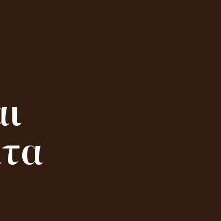
αι
τα