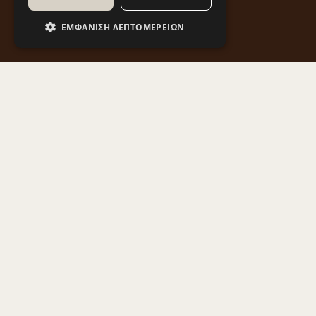
ΕΜΦΆΝΙΣΗ ΛΕΠΤΟΜΕΡΕΙΏΝ
Στη Δυτική Μακεδονία συναντάμε ιστορικά Ιερά
Μοναστήρια που αποτελούν σημαντικό κομμάτι
της τοπικής ιστορίας και εμπλουτίζουν το
πολιτιστικό απόθεμα της περιοχής. Στόχος του
Έργου είναι η ανάδειξη αυτών των πολιτιστικών
και θρησκευτικών στοιχείων της πολιτιστικής
μας κληρονομιάς, καθώς και η προβολή των