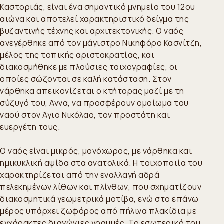
Καστοριάς, είναι ένα σημαντικό μνημείο του 12ου
αιώνα και αποτελεί χαρακτηριστικό δείγμα της
βυζαντινής τέχνης και αρχιτεκτονικής. Ο ναός
ανεγέρθηκε από τον μάγιστρο Νικηφόρο Κασνίτζη,
μέλος της τοπικής αριστοκρατίας, και
διακοσμήθηκε με πλούσιες τοιχογραφίες, οι
οποίες σώζονται σε καλή κατάσταση. Στον
νάρθηκα απεικονίζεται ο κτήτορας μαζί με τη
σύζυγό του, Άννα, να προσφέρουν ομοίωμα του
ναού στον Άγιο Νικόλαο, τον προστάτη και
ευεργέτη τους.
Ο ναός είναι μικρός, μονόχωρος, με νάρθηκα και
ημικυκλική αψίδα στα ανατολικά. Η τοιχοποιία του
χαρακτηρίζεται από την εναλλαγή αδρά
πελεκημένων λίθων και πλίνθων, που σχηματίζουν
διακοσμητικά γεωμετρικά μοτίβα, ενώ στο επάνω
μέρος υπάρχει ζωφόρος από πήλινα πλακίδια με
εγχάρακτες διαγώνιες γραμμές. Το εσωτερικό του