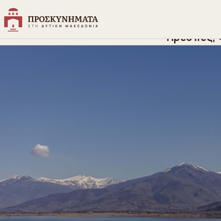
Αρχική
>
Ανακαλύψτε
>
Αξιοθέατ
Εθνικός Δρυ
Πρέσπες,