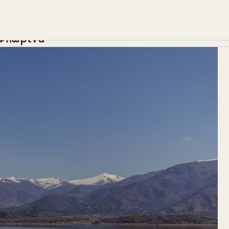
α
>
Εθνικός Δρυμός Πρεσπών
μός Πρεσπών
 Φλώρινα