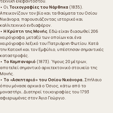
τεχνική ελεφαντοστού.
• Οι
Τοιχογραφίες του Νάρθηκα
(1835).
Απεικονίζουν τον βίο και τα θαύματα του Οσίου
Νικάνορα, παρουσιάζοντας ιστορικό και
καλλιτεχνικό ενδιαφέρον.
•
Η Κρύπτη της Μονής
. Εδώ είχαν διασωθεί 206
χειρόγραφα, μεταξύ των οποίων και ένα
χειρόγραφο λεξικό του Πατριάρχη Φωτίου. Κατά
την Κατοχή και τον Εμφύλιο, υπέστησαν σημαντικές
καταστροφές.
•
Το Καμπαναριό
(1873). Ύψους 20 μέτρων,
αποτελεί σημαντικό αρχιτεκτονικό στοιχείο της
Μονής.
•
Το «Ασκηταριό» του Οσίου Νικάνορα.
Σπήλαιο
όπου μόνασε αρχικά ο Όσιος, κάτω από το
μοναστήρι. Διατηρεί τοιχογραφίες του 1793
αφιερωμένες στον Άγιο Γεώργιο.