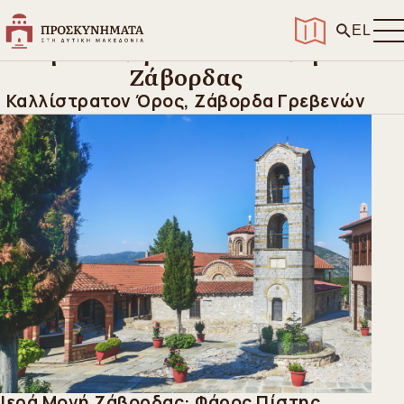
Αρχική
>
Ανακαλύψτε
>
Ιερά Μοναστήρια
>
Ιερά Μονή Οσίου Νικάνορα Ζάβορδας
EL
Ιερά Μονή Οσίου Νικάνορα
Ζάβορδας
Καλλίστρατον Όρος, Ζάβορδα Γρεβενών
Ιερά Μονή Ζάβορδας: Φάρος Πίστης,