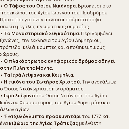
•
Ο Τάφος του Οσίου Νικάνορα.
Βρίσκεται στο
παρεκκλήσι του Αγίου Ιωάννου του Προδρόμου.
Πρόκειται για έναν απλό και απέριττο τάφο,
σημείο μεγάλης πνευματικής σημασίας.
•
Το Μοναστηριακό Συγκρότημα.
Περιλαμβάνει
ξενώνες, την εκκλησία του Αγίου Δημητρίου,
τράπεζα, κελιά, κρύπτες και αποθηκευτικούς
χώρους.
•
Ο πλακόστρωτος ανηφορικός δρόμος οδηγεί
στην Πύλη της Μονής.
•
Τα Ιερά Λείψανα και Κειμήλια.
•
Η εικόνα του Σωτήρος Χριστού.
Την ανακάλυψε
ο Όσιος Νικάνωρ κατόπιν οράματος.
•
Ιερά λείψανα
του Οσίου Νικάνορα, του Αγίου
Ιωάννου Χρυσοστόμου, του Αγίου Δημητρίου και
άλλων αγίων.
• Ένα
ξυλόγλυπτο προσκυνητάρι
του 1773 και
ένα
κιβώριο της Αγίας Τράπεζας
με ένθετη