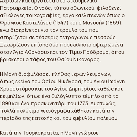
Αχριδών και αργότερα στο Οικουμενικό
Πατριαρχείο. Ο ναός, τύπου αθωνικού, φιλοξενεί
αξιόλογες τοιχογραφίες, έργα καλλιτεχνών όπως ο
Φράγκος Καστελάνος (1547) και ο Μανουήλ (1869),
ενώ διακρίνεται για τον τρούλο του που
στηρίζεται σε τέσσερις τετράγωνους πεσσούς.
Ξεχωρίζουν επίσης δύο παρεκκλήσια αφιερωμένα
στον Άγιο Αθανάσιο και τον Τίμιο Πρόδρομο, όπου
βρίσκεται ο τάφος του Οσίου Νικάνορος.
Η Μονή διαφυλάσσει πλήθος ιερών λειψάνων,
όπως εκείνα του Οσίου Νικάνορα, του Αγίου Ιωάννη
Χρυσοστόμου και του Αγίου Δημητρίου, καθώς και
κειμηλίων, όπως ένα ξυλόγλυπτο τέμπλο από το
1890 και ένα προσκυνητάρι του 1773. Δυστυχώς,
πολλά πολύτιμα χειρόγραφα χάθηκαν κατά την
περίοδο της κατοχής και του εμφυλίου πολέμου.
Κατά την Τουρκοκρατία, η Μονή γνώρισε