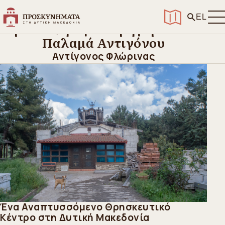
Αρχική
>
Ανακαλύψτε
>
Ιερά Μοναστήρια
>
Ιερά Μονή Αγίου Γρηγορίου του Παλαμά Αντιγόνου
EL
Ιερά Μονή Αγίου Γρηγορίου του
Παλαμά Αντιγόνου
Αντίγονος Φλώρινας
Ένα Αναπτυσσόμενο Θρησκευτικό
Κέντρο στη Δυτική Μακεδονία