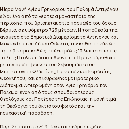
Η Ιερά Μονή Αγίου Γρηγορίου του Παλαμά Αντιγόνου
είναι ένα από τα νεότερα μοναστήρια της
περιοχής, που βρίσκεται στις παρυφές του όρους
Βέρμιο, σε υψόμετρο 725 μέτρων. Η τοποθεσία της,
ανάμεσα στα Δημοτικά Διαμερίσματα Αντιγόνου και
Μανιακίου του Δήμου Φιλώτα, την καθιστά εύκολα
προσβάσιμη, καθώς απέχει μόλις 10 λεπτά από τις
πόλεις Πτολεμαΐδα και Αμύνταιο. Η μονή ιδρύθηκε
με την πρωτοβουλία του Σεβασμιωτάτου
Μητροπολίτη Φλωρίνης, Πρεσπών και Εορδαίας,
Θεοκλήτου, και επικυρώθηκε με Προεδρικό
Διάταγμα. Αφιερωμένη στον Άγιο Γρηγόριο τον
Παλαμά, έναν από τους σπουδαιότερους
θεολόγους και Πατέρες της Εκκλησίας, η μονή τιμά
τη θεολογία του άκτιστου φωτός και την
ησυχαστική παράδοση.
Παρόλο που η μονή βρίσκεται ακόμη σε φάση