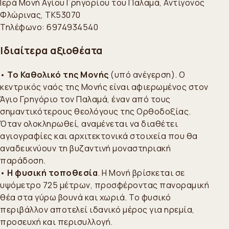
Ιερά Μονή Αγίου Γρηγορίου του Παλαμά, Αντίγονος
Φλώρινας, ΤΚ53070
Τηλέφωνο: 6974934540
Ιδιαίτερα αξιοθέατα
•
Το Καθολικό της Μονής
(υπό ανέγερση). Ο
κεντρικός ναός της Μονής είναι αφιερωμένος στον
Άγιο Γρηγόριο τον Παλαμά, έναν από τους
σημαντικότερους θεολόγους της Ορθοδοξίας.
Όταν ολοκληρωθεί, αναμένεται να διαθέτει
αγιογραφίες και αρχιτεκτονικά στοιχεία που θα
αναδεικνύουν τη βυζαντινή μοναστηριακή
παράδοση.
•
Η φυσική τοποθεσία
. Η Μονή βρίσκεται σε
υψόμετρο 725 μέτρων, προσφέροντας πανοραμική
θέα στα γύρω βουνά και χωριά. Το φυσικό
περιβάλλον αποτελεί ιδανικό μέρος για ηρεμία,
προσευχή και περισυλλογή.