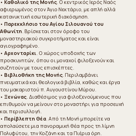
•
Καθολικό της Μονής
. Ο κεντρικός Ιερός Ναός
αφιερωμένος στον Άγιο Νεκτάριο, με απλή αλλά
κατανυκτική εσωτερική διακόσμηση.
•
Παρεκκλήσιο του Αγίου Σιλουανού του
Αθωνίτη
. Βρίσκεται στον όροφο του
μοναστηριακού συγκροτήματος και είναι
αγιογραφημένο.
•
Αρχονταρίκι
. Ο χώρος υποδοχής των
προσκυνητών, όπου οι μοναχοί φιλοξενούν και
συζητούν με τους επισκέπτες.
•
Βιβλιοθήκη της Μονής
. Περιλαμβάνει
πνευματικά και θεολογικά βιβλία, καθώς και έργα
του μακαριστού π. Αυγουστίνου Μύρου.
•
Ξενώνας
. Διαθέσιμος για φιλοξενούμενους που
επιθυμούν να μείνουν στο μοναστήρι για προσευχή
και περισυλλογή.
•
Περίβλεπτη Θέα
. Από τη Μονή μπορείτε να
απολαύσετε μια πανοραμική θέα προς τη λίμνη
Πολυφύτου, την Κοζάνη και τα Πιέρια όρη.