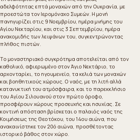
αδελφότητας επτά μοναχών από την Ουκρανία, με
προεστώτα τον Ιερομόναχο Συμεών. Η μονή
πανηγυρίζει στις 9 Νοεμβρίου, ημέρα μνήμης του
Αγίου Νεκταρίου, και στις 3 Σεπτεμβρίου, ημέρα
ανακομιδής των λειψάνων του, συγκεντρώνοντας
πλήθος πιστών.
Το μοναστηριακό συγκρότημα αποτελείται από τον
καθολικό, αφιερωμένο στον Άγιο Νεκτάριο, το
αρχονταρίκι, το ηγουμενείο, τα κελιά των μοναχών
και βοηθητικούς χώρους. Ο ναός, με τη λιτή αλλά
κατανυκτική του ατμόσφαιρα, και το παρεκκλήσιο
του Αγίου Σιλουανού στον πρώτο όροφο,
προσφέρουν χώρους προσευχής και ησυχίας. Σε
κοντινή απόσταση βρίσκεται ο παλαιός ναός της
Κοιμήσεως της Θεοτόκου, του 14ου αιώνα, που
ανακαινίστηκε τον 20ό αιώνα, προσθέτοντας
ιστορικό βάθος στον χώρο.