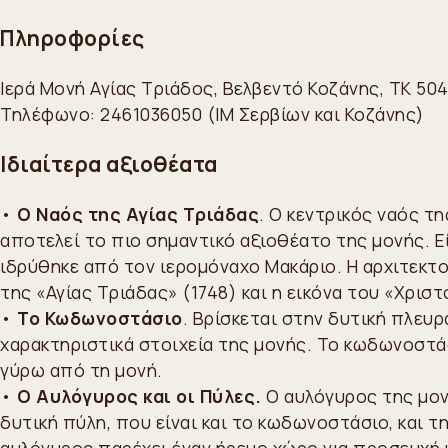
Πληροφορίες
Ιερά Μονή Αγίας Τριάδος, Βελβεντό Κοζάνης, ΤΚ 50
Τηλέφωνο: 2461036050 (ΙΜ Σερβίων και Κοζάνης)
Ιδιαίτερα αξιοθέατα
•
Ο Ναός της Αγίας Τριάδας
. Ο κεντρικός ναός τ
αποτελεί το πιο σημαντικό αξιοθέατο της μονής. 
ιδρύθηκε από τον ιερομόναχο Μακάριο. Η αρχιτεκτον
της «Αγίας Τριάδας» (1748) και η εικόνα του «Χριστ
•
Το Κωδωνοστάσιο
. Βρίσκεται στην δυτική πλευρ
χαρακτηριστικά στοιχεία της μονής. Το κωδωνοστά
γύρω από τη μονή.
•
Ο Αυλόγυρος και οι Πύλες.
Ο αυλόγυρος της μον
δυτική πύλη, που είναι και το κωδωνοστάσιο, και τ
αυλόγυρος παρέχει έναν ήρεμο χώρο για προσευχή 