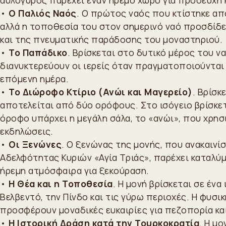
•
Ο Παλιός Ναός
. Ο πρώτος ναός που κτίστηκε απ
αλλά η τοποθεσία του στον σημερινό ναό προσδίδε
και της πνευματικής παράδοσης του μοναστηριού.
•
Το Παπάδικο
. Βρίσκεται στο δυτικό μέρος του ν
διανυκτερεύουν οι ιερείς όταν πραγματοποιούνται 
επόμενη ημέρα.
•
Το Διώροφο Κτίριο (Ανώι και Μαγερείο)
. Βρίσκ
αποτελείται από δύο ορόφους. Στο ισόγειο βρίσκετ
όροφο υπάρχει η μεγάλη σάλα, το «ανώι», που χρησ
εκδηλώσεις.
•
Οι Ξενώνες
. Ο ξενώνας της μονής, που ανακαινί
Αδελφότητας Κυριών «Αγία Τριάς», παρέχει καταλύμ
ήρεμη ατμόσφαιρα για ξεκούραση.
•
Η Θέα και η Τοποθεσία
. Η μονή βρίσκεται σε ένα
Βελβεντό, την Πίνδο και τις γύρω περιοχές. Η φυσι
προσφέρουν μοναδικές ευκαιρίες για πεζοπορία κα
•
Η Ιστορική Δράση κατά την Τουρκοκρατία
. Η μ