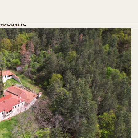
Ιερά Μονή Αγίας Τριάδας Βελβεντού
ριάδας Βελβεντού
 Κοζάνης