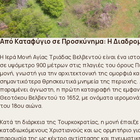
Από Καταφύγιο σε Προσκύνημα: Η Διαδρομ
Η Ιερά Μονή Αγίας Τριάδας Βελβεντού είναι ένα ισ
σε υψόμετρο 900 μέτρων στις πλαγιές του όρους Πιέ
μονή, γνωστή για την αρχιτεκτονική της ομορφιά κα
σημαντικότερα θρησκευτικά μνημεία της περιοχής. 
παραμένει άγνωστη, η πρώτη καταγραφή της εμφαν
Θεοτόκου Βελβεντού το 1652, με ονόματα ιερομονά
του 18ου αιώνα.
Κατά τη διάρκεια της Τουρκοκρατίας, η μονή έπαιξε
καταδιωκόμενους Χριστιανούς και ως ορμητήριο γι
παρουσία της ως κέντρο αντίστασης και πνευματικ