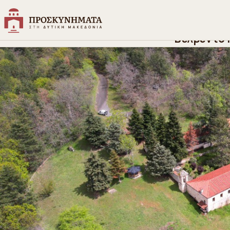
Αρχική
>
Ανακαλύψτε
>
Ιερά Μοναστήρια
>
Ιερά Μονή Αγίας Τ
Βελβεντό